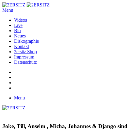
Menu
Videos
Live
Bio
Neues
Diskographie
Kontakt
2ersitz Shop
Impressum
Datenschutz
Menu
Joke, Till, Anselm , Micha, Johannes & Django sind