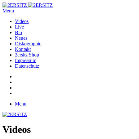
Menu
Videos
Live
Bio
Neues
Diskographie
Kontakt
2ersitz Shop
Impressum
Datenschutz
Menu
Videos